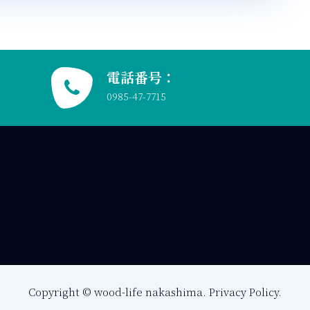
電話番号：
0985-47-7715
Copyright © wood-life nakashima.
Privacy Policy.