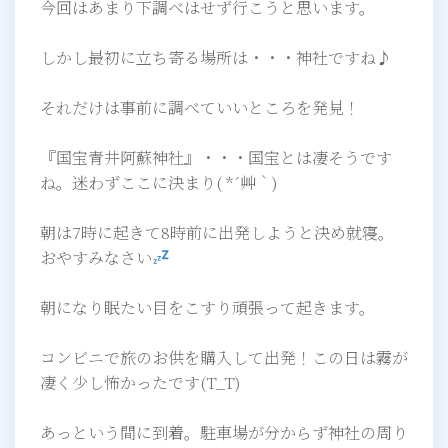
今回はあまり下調べはせず行こうと思います。
しかし最初に立ち寄る場所は・・・神社ですね♪
それだけは事前に調べていいところを発見！
『国宝青井阿蘇神社』・・・国宝とは凄そうです
ね。迷わずここに決まり( *´艸｀)
朝は7時に起きて8時前に出発しようと決め就寝。
おやすみなさい
朝になり眠たい目をこすり頑張って起きます。
コンビニで旅のお供を購入して出発！この日は霧が
凄く少し怖かったです(T_T)
あっという間に到着。駐車場が分からず神社の周り